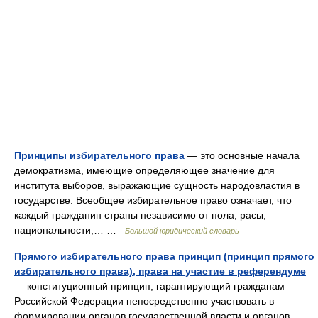
Принципы избирательного права
— это основные начала
демократизма, имеющие определяющее значение для
института выборов, выражающие сущность народовластия в
государстве. Всеобщее избирательное право означает, что
каждый гражданин страны независимо от пола, расы,
национальности,… …
Большой юридический словарь
Прямого избирательного права принцип (принцип прямого
избирательного права), права на участие в референдуме
— конституционный принцип, гарантирующий гражданам
Российской Федерации непосредственно участвовать в
формировании органов государственной власти и органов