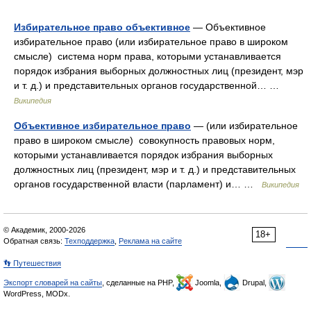
Избирательное право объективное
— Объективное
избирательное право (или избирательное право в широком
смысле) система норм права, которыми устанавливается
порядок избрания выборных должностных лиц (президент, мэр
и т. д.) и представительных органов государственной… …
Википедия
Объективное избирательное право
— (или избирательное
право в широком смысле) совокупность правовых норм,
которыми устанавливается порядок избрания выборных
должностных лиц (президент, мэр и т. д.) и представительных
органов государственной власти (парламент) и… …
Википедия
© Академик, 2000-2026
18+
Обратная связь:
Техподдержка
,
Реклама на сайте
👣 Путешествия
Экспорт словарей на сайты
, сделанные на PHP,
Joomla,
Drupal,
WordPress, MODx.